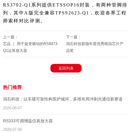
RS3702-Q1系列提供ETSSOP16封装，有两种管脚排
列，其中A版完全兼容TPS92623-Q1，欢迎各界工程
师索样对比评测。
上一篇：
下一篇：
芯品 ｜ 用于旋变驱动的RS8473-
润石科技获颁年度优秀模拟芯片产
Q1运算放大器
品奖
返回列表
热门推荐
润石科技：以车规可靠性构筑护城河，多维布局冲刺光通信新赛道
2026-08-07
RS333可调增益仪表放大器
2026-07-30