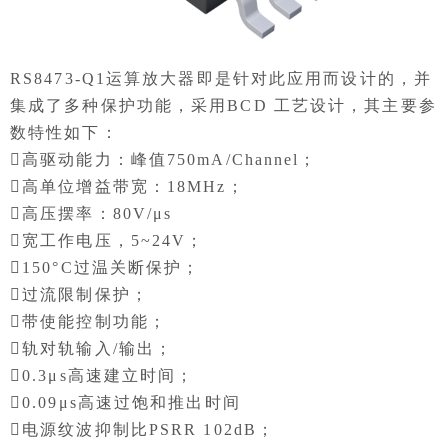
RS8473-Q1运算放大器即是针对此应用而设计的，并
集成了多种保护功能，采用BCD 工艺设计，其主要参
数特性如下：
高驱动能力：峰值750mA/Channel；
高单位增益带宽：18MHz；
高压摆率：80V/μs
宽工作电压，5~24V；
150°C过温关断保护；
过流限制保护；
带使能控制功能；
轨对轨输入/输出；
0.3μs高速建立时间；
0.09μs高速过饱和推出时间
电源纹波抑制比PSRR 102dB；