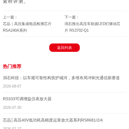
索样评测。
上一篇：
下一篇：
芯品｜高压集成电流检测芯片
润石推出高压车轨级LED灯驱动芯
RSA240A系列
片 RS3702-Q1
返回列表
热门推荐
润石科技：以车规可靠性构筑护城河，多维布局冲刺光通信新赛道
2026-08-07
RS333可调增益仪表放大器
2026-07-30
芯品│高压40V低功耗高精度运算放大器系列RS8681/2/4
2026-07-27