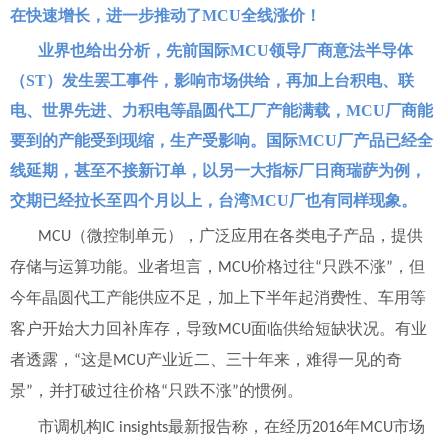
在快速增长，进一步推动了
MCU
全线涨价！
业界也给出分析，先前国际
MCU
领导厂商意法半导体
（
ST
）发生罢工事件，影响市场供给，再加上台积电、联
电、世界先进、力积电等晶圆代工厂产能满载，
MCU
厂商能
要到的产能受到现缩，生产受影响。国际
MCU
厂产品已经全
线延期，甚至不接新订单，以另一大指标厂日商瑞萨为例，
交期已经拉长至四个月以上，台湾
MCU
厂也有同样现象。
（微控制单元），广泛应用在各类电子产品，提供
MCU
存储与运算功能。业者坦言，
价格过往
只跌不涨
，但
MCU
“
”
今年晶圆代工产能供应不足，加上下半年起消费性、车用等
客户开始大力回补库存，导致
面临供给短缺状况。有业
MCU
者透露，
这是
产业近二、三十年来，难得一见的奇
“
MCU
景
，并打破过往价格
只跌不涨
的惯例。
”
“
”
市调机构
最新报告称，在经历
年
市场
IC insights
2016
MCU