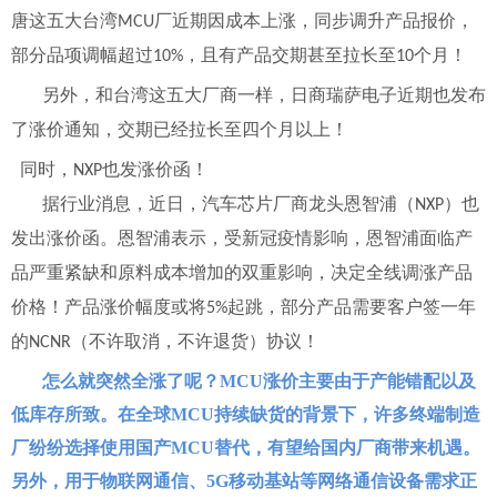
唐这五大台湾
厂近期因成本上涨，同步调升产品报价，
MCU
部分品项调幅超过
，且有产品交期甚至拉长至
个月！
10%
10
另外，和台湾这五大厂商一样，日商瑞萨电子近期也发布
了涨价通知，交期已经拉长至四个月以上！
同时，
也发涨价函！
NXP
据行业消息，近日，汽车芯片厂商龙头恩智浦（
）也
NXP
发出涨价函。恩智浦表示，受新冠疫情影响，恩智浦面临产
品严重紧缺和原料成本增加的双重影响，决定全线调涨产品
价格！产品涨价幅度或将
起跳，部分产品需要客户签一年
5%
的
（不许取消，不许退货）协议！
NCNR
怎么就突然全涨了呢？
MCU
涨价主要由于产能错配以及
低库存所致。在全球
MCU
持续缺货的背景下，许多终端制造
厂纷纷选择使用国产
MCU
替代，有望给国内厂商带来机遇。
另外，用于物联网通信、
5G
移动基站等网络通信设备需求正