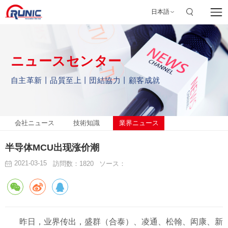
日本語
ニュースセンター
自主革新丨品質至上丨団結協力丨顧客成就
会社ニュース
技術知識
業界ニュース
半导体MCU出现涨价潮
2021-03-15
訪問数：1820
ソース：
昨日，业界传出，盛群（合泰）、凌通、松翰、闳康、新