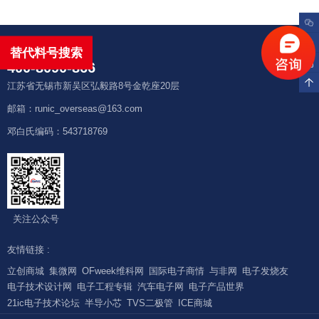
联系我们
替代料号搜索
400-8090-866
江苏省无锡市新吴区弘毅路8号金乾座20层
邮箱：runic_overseas@163.com
邓白氏编码：543718769
关注公众号
友情链接 :
立创商城
集微网
OFweek维科网
国际电子商情
与非网
电子发烧友
电子技术设计网
电子工程专辑
汽车电子网
电子产品世界
21ic电子技术论坛
半导小芯
TVS二极管
ICE商城