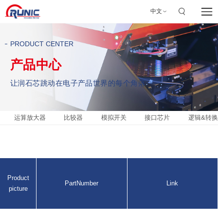
中文
PRODUCT CENTER
产品中心
让润石芯跳动在电子产品世界的每个角落
运算放大器
比较器
模拟开关
接口芯片
逻辑&转换
Product
PartNumber
Link
picture