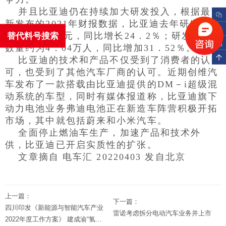
并且比亚迪仍在持续加大研发投入，根据最
新发布的2021年财报数据，比亚迪去年研发投入
了106．27亿元，同比增长24．2％；研发人员
替代料号搜索
数量约为4．04万人，同比增加31．52％。
比亚迪的技术和产品不仅受到了消费者的认
可，也受到了其他汽车厂商的认可。近期创维汽
车发布了一款搭载由比亚迪提供的DM－i超级混
动系统的车型，同时有媒体报道称，比亚迪旗下
动力电池业务弗迪电池正在新造车阵营积极开拓
市场，其中就包括蔚来和小米汽车。
全面停止燃油车生产，加速产品和技术外
供，比亚迪已开启实质性的扩张。
文章摘自 电车汇 20220403 发自北京
上一篇：
下一篇：
四川印发《新能源与智能汽车产业
雷诺考虑拆分电动汽车业务并上市
2022年度工作方案》 建成渝“氢走