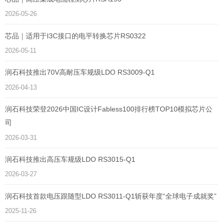
2026-05-26
芯品｜适用于I3C接口的电平转换芯片RS0322
2026-05-11
润石科技推出70V高耐压车规级LDO RS3009-Q1
2026-04-13
润石科技荣登2026中国IC设计Fabless100排行榜TOP10模拟芯片公
司
2026-03-31
润石科技推出高压车规级LDO RS3015-Q1
2026-03-27
润石科技首款电压跟随型LDO RS3011-Q1斩获年度“全球电子成就奖”
2025-11-26