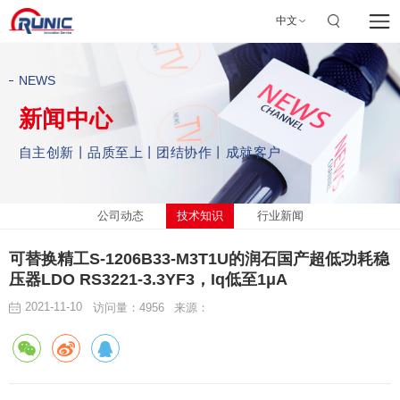
中文
NEWS
新闻中心
自主创新丨品质至上丨团结协作丨成就客户
公司动态
技术知识
行业新闻
可替换精工S-1206B33-M3T1U的润石国产超低功耗稳
压器LDO RS3221-3.3YF3，Iq低至1μA
2021-11-10
访问量：4956
来源：