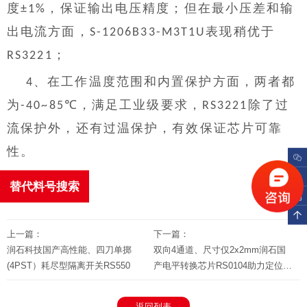
度
，保证输出电压精度；但在最小压差和输
±1%
出电流方面，
表现稍优于
S-1206B33-M3T1U
；
RS3221
、在工作温度范围和内置保护方面，两者都
4
为
，满足工业级要求，
除了过
-40~85℃
RS3221
流保护外，还有过温保护，有效保证芯片可靠
性。
替代料号搜索
上一篇：
下一篇：
润石科技国产高性能、四刀单掷
双向4通道、尺寸仅2x2mm润石国
(4PST）耗尽型隔离开关RS550
产电平转换芯片RS0104助力定位器
实现小型化
返回列表