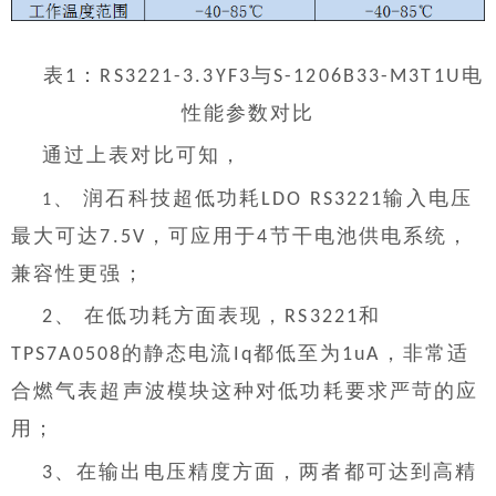
表
：
与
电
1
RS3221-3.3YF3
S-1206B33-M3T1U
性能参数对比
通过上表对比可知，
、 润石科技
超低功耗
输入电压
LDO RS3221
1
最大可达
，可应用于
节干电池供电系统，
7.5V
4
兼容性更强；
、 在低功耗方面表现，
和
2
RS3221
的静态电流
都低至为
，非常适
TPS7A0508
Iq
1uA
合燃气表超声波模块这种对低功耗要求严苛的应
用；
、在输出电压精度方面，两者都可达到高精
3