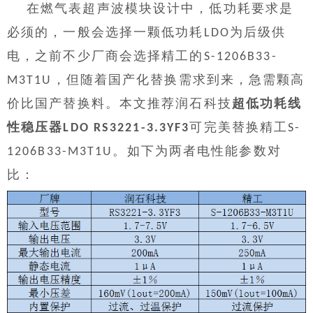
在燃气表超声波模块设计中，低功耗要求是
必须的，一般会选择一颗低功耗
为后级供
LDO
电，之前不少厂商会选择精工的
S-1206B33-
，但随着国产化替换需求到来，急需颗高
M3T1U
价比国产替换料。本文推荐润石科技
超低功耗线
性稳压器
可完美替换精工
LDO
RS3221-3.3YF3
S-
。如下为两者电性能参数对
1206B33-M3T1U
比：